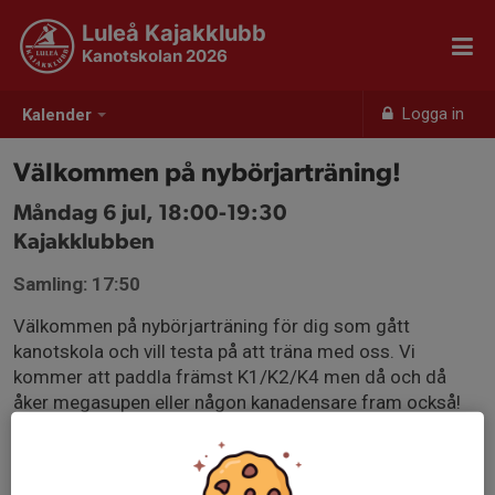
Luleå Kajakklubb
Kanotskolan 2026
Logga in
Kalender
Välkommen på nybörjarträning!
Måndag 6 jul, 18:00-19:30
Kajakklubben
Samling: 17:50
Välkommen på nybörjarträning för dig som gått
kanotskola och vill testa på att träna med oss. Vi
kommer att paddla främst K1/K2/K4 men då och då
åker megasupen eller någon kanadensare fram också!
Vi skickar inga kallelser till träningen men du får gärna
anmäla dig i appen så vet vi ungefär hur många som