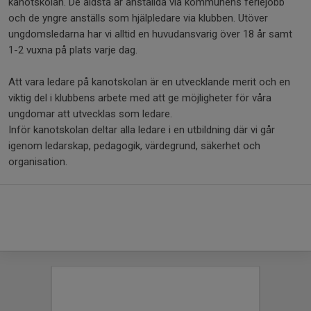
kanotskolan. De äldsta är anställda via kommunens feriejobb
och de yngre anställs som hjälpledare via klubben. Utöver
ungdomsledarna har vi alltid en huvudansvarig över 18 år samt
1-2 vuxna på plats varje dag.
Att vara ledare på kanotskolan är en utvecklande merit och en
viktig del i klubbens arbete med att ge möjligheter för våra
ungdomar att utvecklas som ledare.
Inför kanotskolan deltar alla ledare i en utbildning där vi går
igenom ledarskap, pedagogik, värdegrund, säkerhet och
organisation.