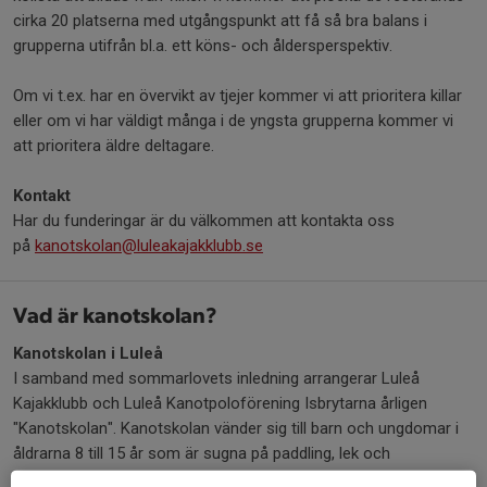
cirka 20 platserna med utgångspunkt att få så bra balans i
grupperna utifrån bl.a. ett köns- och åldersperspektiv.
Om vi t.ex. har en övervikt av tjejer kommer vi att prioritera killar
eller om vi har väldigt många i de yngsta grupperna kommer vi
att prioritera äldre deltagare.
Kontakt
Har du funderingar är du välkommen att kontakta oss
på
kanotskolan@luleakajakklubb.se
Vad är kanotskolan?
Kanotskolan i Luleå
I samband med sommarlovets inledning arrangerar Luleå
Kajakklubb och Luleå Kanotpoloförening Isbrytarna årligen
"Kanotskolan". Kanotskolan vänder sig till barn och ungdomar i
åldrarna 8 till 15 år som är sugna på paddling, lek och
gemenskap på både vatten och land.