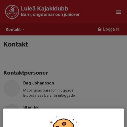
Luleå Kajakklubb
Barn, ungdomar och juniorer
Logga in
Kontakt
Kontakt
Kontaktpersoner
Dag Johansson
Mobil visas bara för inloggade
E-post visas bara för inloggade
Sten Ek
Mobil visas bara för inloggade
E-post visas bara för inloggade