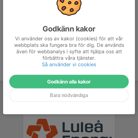
Jan Martinsson
Mobil visas bara för inloggade
E-post visas bara för inloggade
Godkänn kakor
Sofia Lindahl
Vi använder oss av kakor (cookies) för att vår
Mobil visas bara för inloggade
webbplats ska fungera bra för dig. De används
E-post visas bara för inloggade
även för webbanalys i syfte att hjälpa oss att
förbättra våra tjänster.
Så använder vi cookies
Godkänn alla kakor
Bara nödvändiga