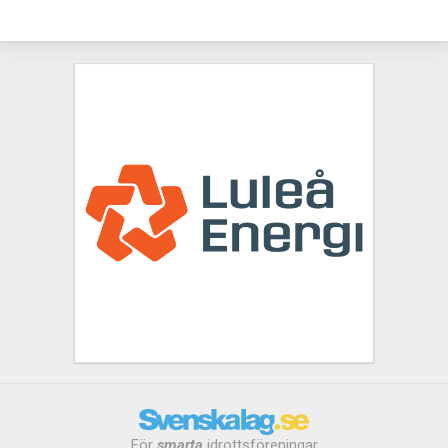
För
smarta
idrottsföreningar