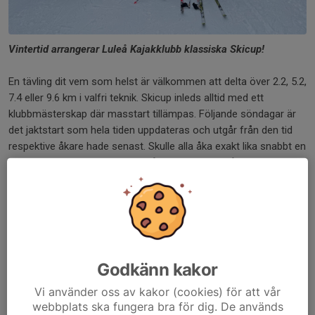
Vintertid arrangerar Luleå Kajakklubb klassiska Skicup!
En tävling dit vem som helst är välkommen att delta över 2.2, 5.2,
7.4 eller 9.6 km i valfri teknik. Skicup inleds alltid med ett
klubbmästerskap där masstart tillämpas. Följande söndagar är
det jaktstart som hela tiden uppdateras och utgår från den tid
respektive åkare hade senast. Skulle alla åka exakt lika snabbt en
söndag till en annan skulle alltså alla komma i mål samtidigt. Nu
ser ju verkligheten annorlunda ut och det brukar bli spännande
upplösningar!
Skicup inleddes redan under slutet av 90-talet och har alltid
lockat många av klubbens medlemmar till skidåkning på
söndagar.
Köldgränsen är -15ºC. Du väljer själv sträcka och åkstil. Nya
Godkänn kakor
åkare är alltid välkomna och kan själv välja starttid (mellan första
Vi använder oss av kakor (cookies) för att vår
och sista åkare).
webbplats ska fungera bra för dig. De används