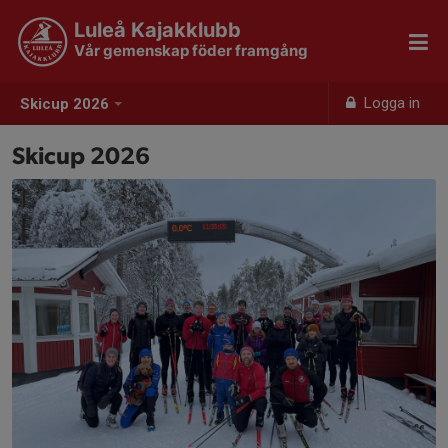
Luleå Kajakklubb
Vår gemenskap föder framgång
Logga in
Skicup 2026
Skicup 2026