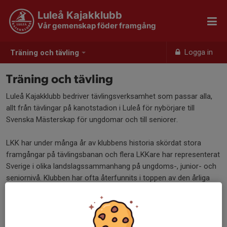
Luleå Kajakklubb
Vår gemenskap föder framgång
Logga in
Träning och tävling
Träning och tävling
Luleå Kajakklubb bedriver tävlingsverksamhet som passar alla,
allt från tävlingar på kanotstadion i Luleå för nybörjare till
Svenska Mästerskap för ungdomar och till seniorer.
LKK har under många år av klubbens historia skördat stora
framgångar på tävlingsbanan och flera LKKare har representerat
Sverige i olika landslagssammanhang på ungdoms-, junior- och
seniornivå. Klubben har ofta återfunnits i toppen av den årliga
SM-veckans "klubbtävling". 2011 slutade Luleå Kajakklubb som
vinnare i klubbtävlingen, den hittills enda segern.
Tävlingar anordnas varje år av klubbar runt hela Sverige.