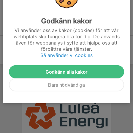
Luleå Kajakklubb ägnar sig mest åt tävling inom grenen "Sprint".
Inom kanotidrotten finns även en mängd andra tävlingsgrenar,
såsom maraton, kanotpolo, kanotslalom, freestyle etc. Kolla in
Godkänn kakor
hela utbudet på
Svenska kanotförbundet
Vi använder oss av kakor (cookies) för att vår
webbplats ska fungera bra för dig. De används
även för webbanalys i syfte att hjälpa oss att
förbättra våra tjänster.
Så använder vi cookies
Godkänn alla kakor
Bara nödvändiga