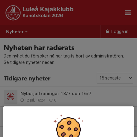
Luleå Kajakklubb
Kanotskolan 2026
Logga in
Nyheter
Nyheten har raderats
Den nyhet du försöker nå har tagits bort av administratören.
Se tidigare nyheter nedan.
Tidigare nyheter
Nybörjarträningar 13/7 och 16/7
12 jul, 18:24
0
Kanotskolan tackar för sig och info om nybörjarträningar
25 jun, 17:49
0
Information från föräldramötet – Kanotskolan 2026