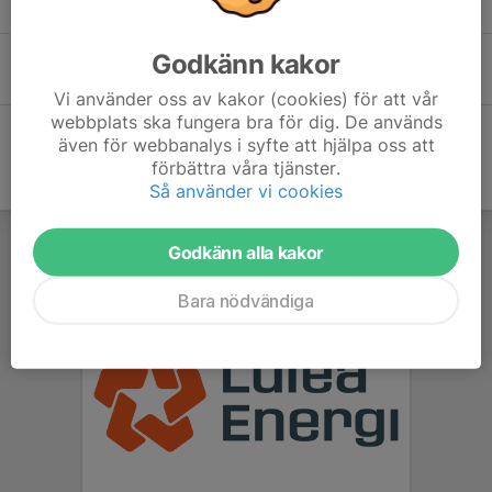
9 jun, 09:23
0
Godkänn kakor
Kanotskolan 2026: Anmälan är öppen!
2 apr, 11:20
0
Vi använder oss av kakor (cookies) för att vår
webbplats ska fungera bra för dig. De används
även för webbanalys i syfte att hjälpa oss att
förbättra våra tjänster.
Så använder vi cookies
Godkänn alla kakor
Bara nödvändiga