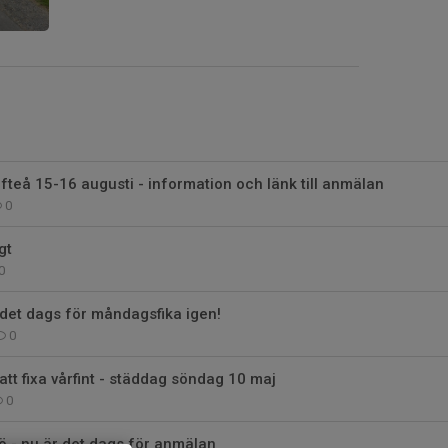
efteå 15-16 augusti - information och länk till anmälan
0
gt
0
det dags för måndagsfika igen!
0
 att fixa vårfint - städdag söndag 10 maj
0
jö - nu är det dags för anmälan