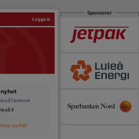
Sponsorer
Logga in
 nyhet
la på Facebook
la på X
heter via RSS