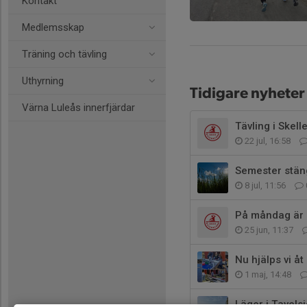
Kontakt
Medlemsskap
Träning och tävling
Uthyrning
Tidigare nyheter
Värna Luleås innerfjärdar
Tävling i Skell
22 jul, 16:58
Semester stän
8 jul, 11:56
På måndag är 
25 jun, 11:37
Nu hjälps vi åt
1 maj, 14:48
Läger i Tavels