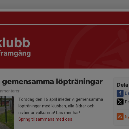
klubb
 framgång
 gemensamma löpträningar
Dela
mmentarer
De
Torsdag den 16 april inleder vi gemensamma
De
löpträningar med klubben, alla åldrar och
nivåer är välkomna! Läs mer här!
Ny
Spring tillsammans med oss