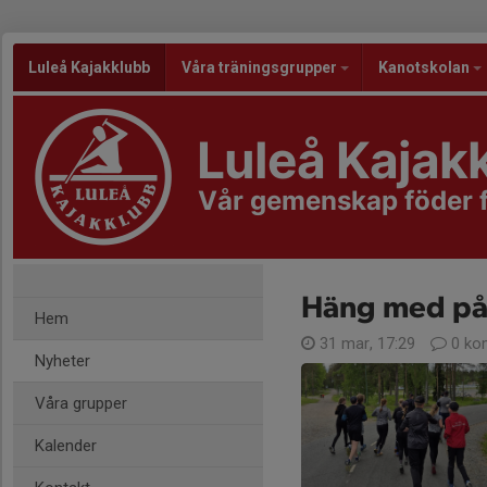
Luleå Kajakklubb
Våra träningsgrupper
Kanotskolan
Luleå Kajak
Vår gemenskap föder
Häng med på
Hem
31 mar, 17:29
0 ko
Nyheter
Våra grupper
Kalender